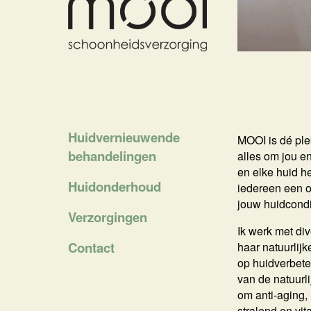
Huidvernieuwende
MOOI is dé plek
behandelingen
alles om jou en
en elke huid h
Huidonderhoud
iedereen een 
jouw huidcondi
Verzorgingen
Ik werk met di
Contact
haar natuurlijk
op huidverbete
van de natuurl
om anti-aging,
stralend en vit